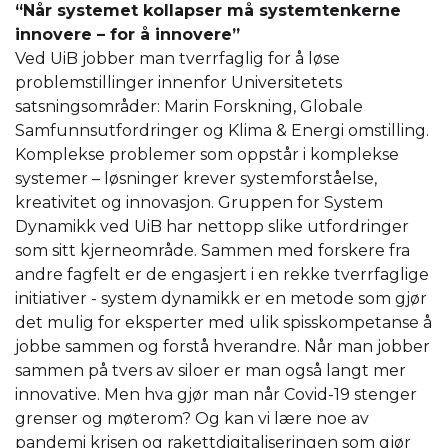
“Når systemet kollapser må systemtenkerne
innovere – for å innovere”
Ved UiB jobber man tverrfaglig for å løse
problemstillinger innenfor Universitetets
satsningsområder: Marin Forskning, Globale
Samfunnsutfordringer og Klima & Energi omstilling.
Komplekse problemer som oppstår i komplekse
systemer – løsninger krever systemforståelse,
kreativitet og innovasjon. Gruppen for System
Dynamikk ved UiB har nettopp slike utfordringer
som sitt kjerneområde. Sammen med forskere fra
andre fagfelt er de engasjert i en rekke tverrfaglige
initiativer - system dynamikk er en metode som gjør
det mulig for eksperter med ulik spisskompetanse å
jobbe sammen og forstå hverandre. Når man jobber
sammen på tvers av siloer er man også langt mer
innovative. Men hva gjør man når Covid-19 stenger
grenser og møterom? Og kan vi lære noe av
pandemi krisen og rakettdigitaliseringen som gjør