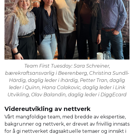
Team First Tuesday: Sara Schreiner,
bærekraftsansvarlig i Beerenberg, Christina Sundli-
Härdig, daglig leder i ihärdig, Petter Tran, daglig
leder i Quinn, Hana Colakovic, daglig leder i Link
Utvikling, Olav Balandin, daglig leder i DiggEcard
Videreutvikling av nettverk
Vårt mangfoldige team, med bredde av ekspertise,
bakgrunner og nettverk, er drevet av frivillig innsats
for å gi nettverket dagsaktuelle temaer og innsikt i