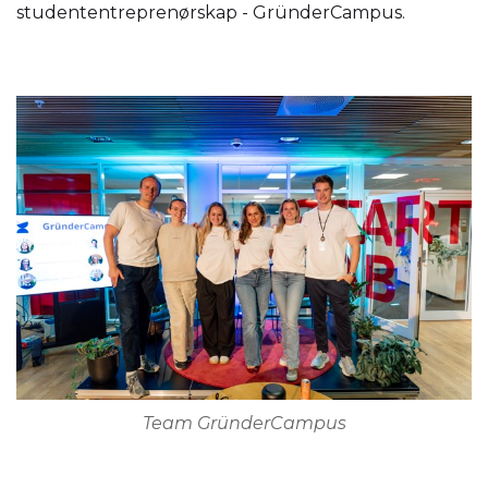
studententreprenørskap - GründerCampus.
Team GründerCampus