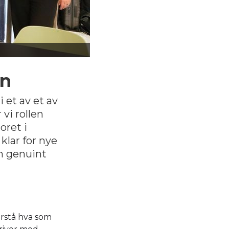
on
 et av et av
vi rollen
oret i
klar for nye
om genuint
orstå hva som