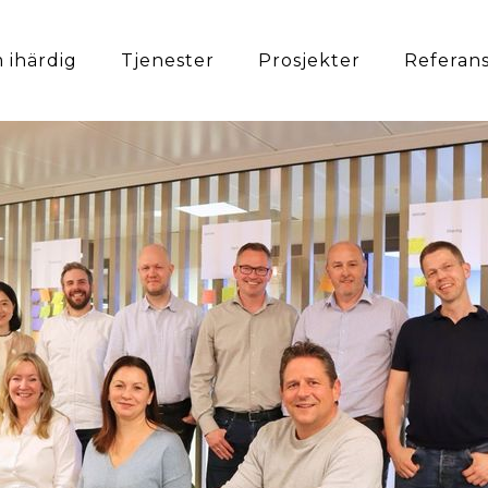
 ihärdig
Tjenester
Prosjekter
Referan