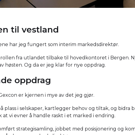
n til vestland
ene har jeg fungert som interim markedsdirektør.
t rollen fra utlandet tilbake til hovedkontoret i Bergen. 
 av høsten. Og da er jeg klar for nye oppdrag.
de oppdrag
excon er kjernen i mye av det jeg gjør.
plass i selskaper, kartlegger behov og tiltak, og bidra b
ik at vi evner å handle raskt i et marked i endring.
omført strategisamling, jobbet med posisjonering og k