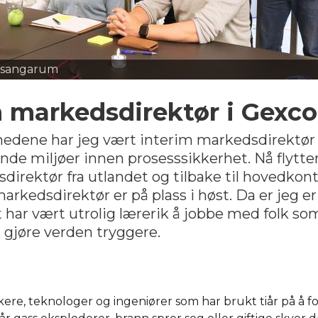
Risangarum
m markedsdirektør i Gexc
edene har jeg vært interim markedsdirektør i
de miljøer innen prosesssikkerhet. Nå flytter 
irektør fra utlandet og tilbake til hovedkont
rkedsdirektør er på plass i høst. Da er jeg er 
 har vært utrolig lærerik å jobbe med folk s
å gjøre verden tryggere.
kere, teknologer og ingeniører som har brukt tiår på å f