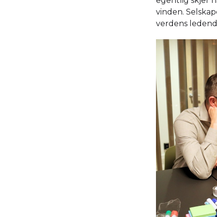
egentlig skjer n
vinden. Selskape
verdens ledende