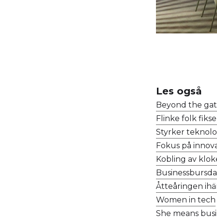
Les også
Beyond the gat
Flinke folk fiks
Styrker teknol
Fokus på innov
Kobling av klo
Businessbursd
Åtteåringen ihä
Women in tech
She means busi