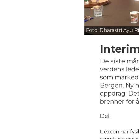
Foto: Dharastri Ayu 
Interi
De siste mån
verdens leden
som markedsd
Bergen. Ny ma
oppdrag. Det
brenner for 
Del:
Gexcon har fysi