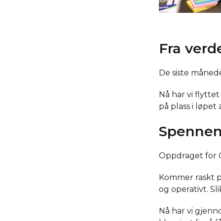
Fra verde
De siste måned
Nå har vi flytte
på plass i løpet
Spennen
Oppdraget for G
Kommer raskt på 
og operativt. Sl
Nå har vi gjenn