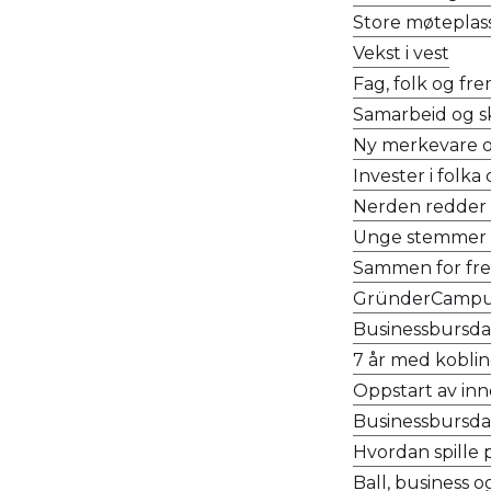
Store møtepla
Vekst i vest
Fag, folk og fre
Samarbeid og s
Ny merkevare o
Invester i folka
Nerden redder
Unge stemmer 
Sammen for fre
GründerCampus
Businessbursd
7 år med koblin
Oppstart av inn
Businessbursda
Hvordan spille 
Ball, business 