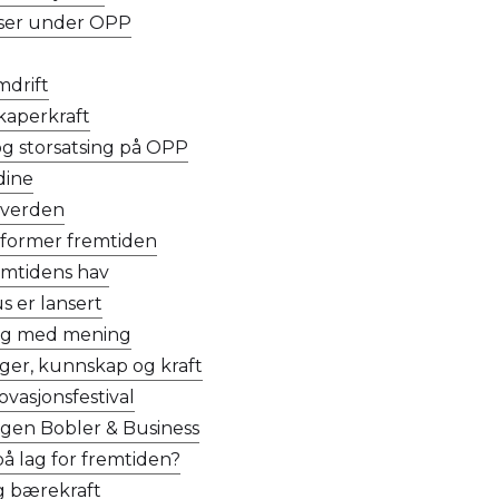
sser under OPP
mdrift
kaperkraft
g storsatsing på OPP
 dine
 verden
former fremtiden
mtidens hav
 er lansert
ag med mening
ger, kunnskap og kraft
ovasjonsfestival
gen Bobler & Business
på lag for fremtiden?
og bærekraft