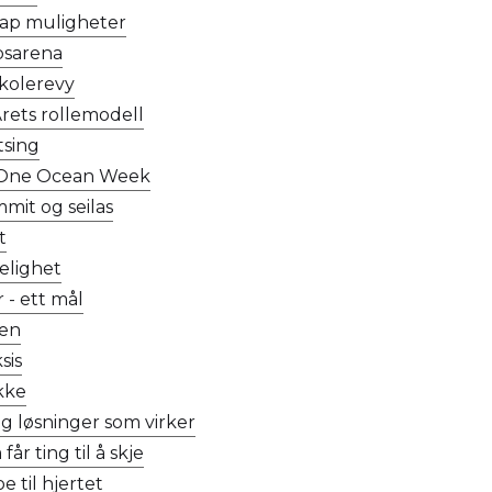
kap muligheter
psarena
skolerevy
Årets rollemodell
atsing
 One Ocean Week
it og seilas
t
kelighet
 - ett mål
en
sis
akke
og løsninger som virker
r ting til å skje
 til hjertet