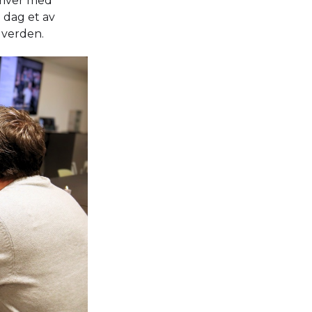
driver med
i dag et av
 verden.