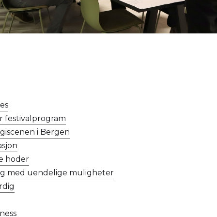
es
er festivalprogram
ogiscenen i Bergen
asjon
ke hoder
ag med uendelige muligheter
rdig
ness