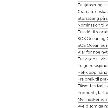
Ta sjanser og s
Gratis kunnska
Storsatsing på 
Nominasjon til 
Fra idé til stors
SOS Ocean og
SOS Ocean Summ
Klar for noe nyt
Fra visjon til vir
To generasjoner
Rekk opp hånd
Fra preik til prak
Fikset festivalj
Fremdrift, fart 
Mennesker som få
Kveld som ga noe