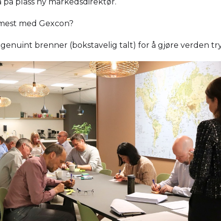
få på plass ny markedsdirektør.
 mest med Gexcon?
 genuint brenner (bokstavelig talt) for å gjøre verden tr