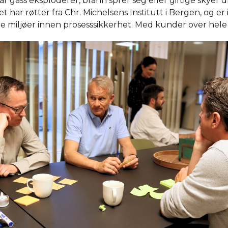
år gass eksploderer, brann sprer seg eller giftige skyer 
t har røtter fra Chr. Michelsens Institutt i Bergen, og er 
 miljøer innen prosesssikkerhet. Med kunder over hele