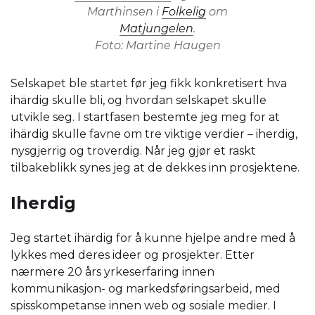
Marthinsen i
Folkelig
om
Matjungelen
.
Foto: Martine Haugen
Selskapet ble startet før jeg fikk konkretisert hva
ihärdig skulle bli, og hvordan selskapet skulle
utvikle seg. I startfasen bestemte jeg meg for at
ihärdig skulle favne om tre viktige verdier – iherdig,
nysgjerrig og troverdig. Når jeg gjør et raskt
tilbakeblikk synes jeg at de dekkes inn prosjektene.
Iherdig
Jeg startet ihärdig for å kunne hjelpe andre med å
lykkes med deres ideer og prosjekter. Etter
nærmere 20 års yrkeserfaring innen
kommunikasjon- og markedsføringsarbeid, med
spisskompetanse innen web og sosiale medier. I